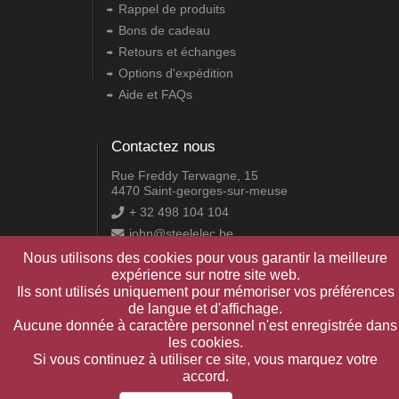
Rappel de produits
Bons de cadeau
Retours et échanges
Options d'expédition
Aide et FAQs
Contactez nous
Rue Freddy Terwagne, 15
4470 Saint-georges-sur-meuse
+ 32 498 104 104
john@steelelec.be
Nous utilisons des cookies pour vous garantir la meilleure
expérience sur notre site web.
2.17.0.0
Ils sont utilisés uniquement pour mémoriser vos préférences
de langue et d'affichage.
Aucune donnée à caractère personnel n'est enregistrée dans
Copyright © 2009-2025 Daniel Pire Informatique srl
les cookies.
Si vous continuez à utiliser ce site, vous marquez votre
accord.