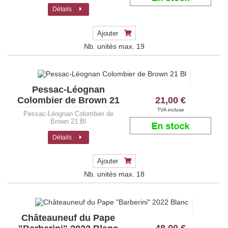
Détails
Ajouter
Nb. unités max.
19
Pessac-Léognan
21,00 €
Colombier de Brown 21
Bl
TVA incluse
Pessac-Léognan Colombier de
Brown 21 Bl
Détails
Ajouter
Nb. unités max.
18
Châteauneuf du Pape