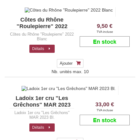
Côtes du Rhône
9,50 €
"Roulepierre" 2022
Blanc
TVA incluse
Côtes du Rhône "Roulepierre" 2022
Blanc
Détails
Ajouter
Nb. unités max.
10
Ladoix 1er cru "Les
33,00 €
Grêchons" MAR 2023
Bl.
TVA incluse
Ladoix 1er cru "Les Grêchons"
MAR 2023 Bl.
Détails