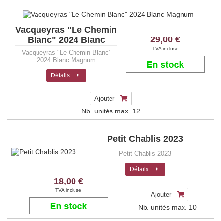
Vacqueyras "Le Chemin
29,00 €
Blanc" 2024 Blanc
Magnum
TVA incluse
Vacqueyras "Le Chemin Blanc"
2024 Blanc Magnum
Détails
Ajouter
Nb. unités max.
12
Petit Chablis 2023
Petit Chablis 2023
Détails
18,00 €
TVA incluse
Ajouter
Nb. unités max.
10