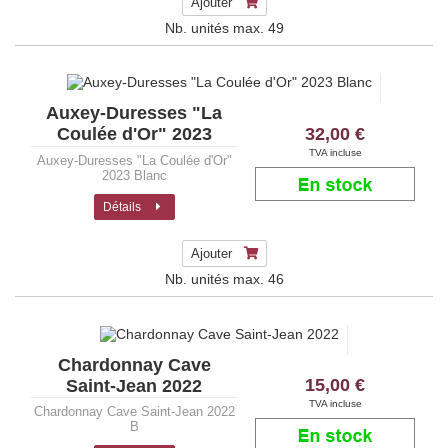
Ajouter
Nb. unités max.
49
Auxey-Duresses "La
32,00 €
Coulée d'Or" 2023
Blanc
TVA incluse
Auxey-Duresses "La Coulée d'Or"
2023 Blanc
Détails
Ajouter
Nb. unités max.
46
Chardonnay Cave
15,00 €
Saint-Jean 2022
TVA incluse
Chardonnay Cave Saint-Jean 2022
B