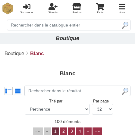
Se connecter
S'inscrire
Boutique
Panier
Autre
Boutique
Boutique
Blanc
Blanc
Trié par
Par page
100 éléments
««
«
1
2
3
4
»
»»