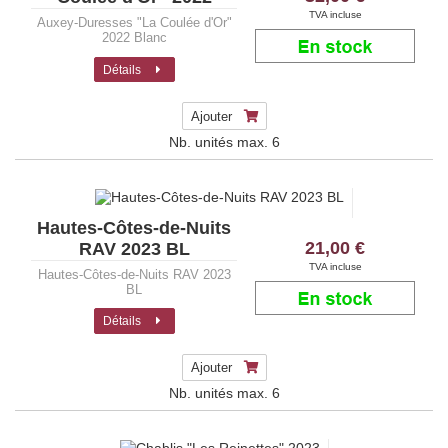
Blanc
TVA incluse
Auxey-Duresses "La Coulée d'Or"
2022 Blanc
Détails
Ajouter
Nb. unités max.
6
Hautes-Côtes-de-Nuits
21,00 €
RAV 2023 BL
TVA incluse
Hautes-Côtes-de-Nuits RAV 2023
BL
Détails
Ajouter
Nb. unités max.
6