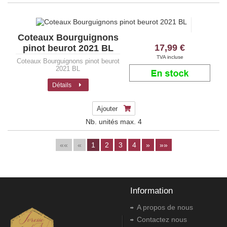
Coteaux Bourguignons
17,99 €
pinot beurot 2021 BL
TVA incluse
Coteaux Bourguignons pinot beurot
2021 BL
Détails
Ajouter
Nb. unités max.
4
««
«
1
2
3
4
»
»»
Information
A propos de nous
Contactez nous