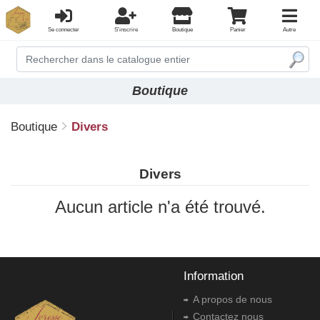
Se connecter
S'inscrire
Boutique
Panier
Autre
Boutique
Boutique
Divers
Divers
Aucun article n'a été trouvé.
Information
A propos de nous
Contactez nous