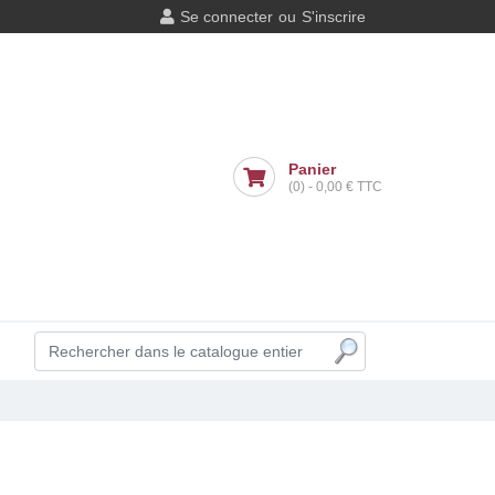
Se connecter
ou
S'inscrire
Panier
(0)
-
0,00 €
TTC