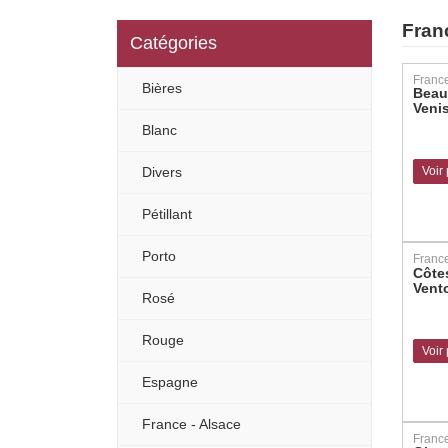
Fran
Catégories
Bières
Beau
Veni
Blanc
Divers
Voir
Pétillant
Porto
Côte
Vent
Rosé
Rouge
Voir
Espagne
France - Alsace