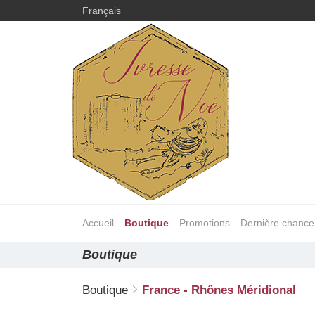
Français
Accueil
Boutique
Promotions
Dernière chance
Boutique
Boutique
France - Rhônes Méridional