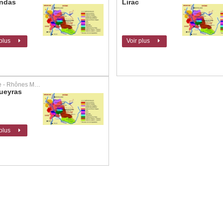
ndas
Lirac
 plus
Voir plus
France - Rhônes Méridional
ueyras
 plus