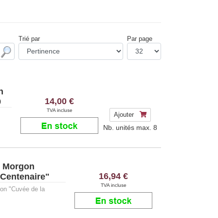
Trié par
Par page
n
14,00 €
9
TVA incluse
Ajouter
Nb. unités max.
8
y Morgon
16,94 €
 Centenaire"
TVA incluse
on "Cuvée de la