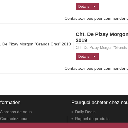
Détails
Contactez-nous pour commander cet
Cht. De Pizay Morgo
2019
Cht. De Pizay Morgon "Grands
Détails
Contactez-nous pour commander cet
nformation
Pourquoi acheter chez no
A propos de nous
Daily Deals
Contactez nous
Rappel de produits
Conditions générales
Bons de cadeau