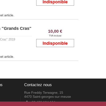
 article.
n "Grands Cras"
10,00 €
TVA incluse
 Cras" 2019
 article.
us
Contactez nous
Rue Freddy Terwagne, 15
4470 Saint-georges-sur-meuse
+ 32 498 104 104