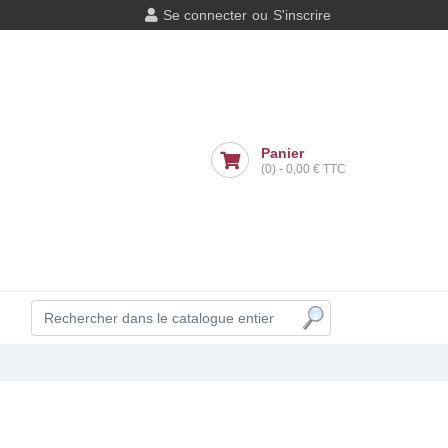
Se connecter
ou
S'inscrire
Panier
(0)
-
0,00 €
TTC