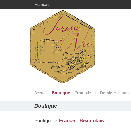
Français
Accueil
Boutique
Promotions
Dernière chance
Boutique
Boutique
France - Beaujolais