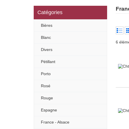
Fran
Catégories
Bières
Blanc
6 élém
Divers
Pétillant
Porto
Rosé
Rouge
Espagne
France - Alsace