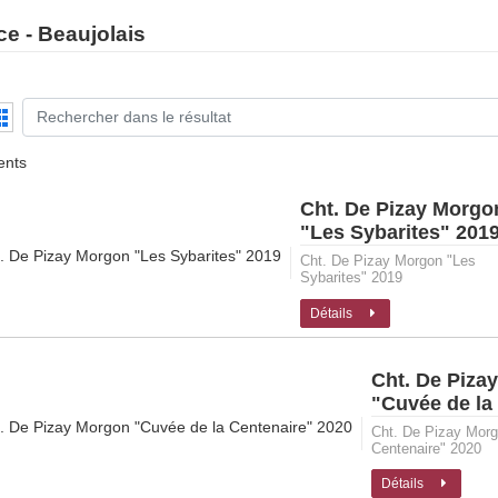
ce - Beaujolais
ents
Cht. De Pizay Morgo
"Les Sybarites" 201
Cht. De Pizay Morgon "Les
Sybarites" 2019
Détails
Cht. De Piza
"Cuvée de la
2020
Cht. De Pizay Morg
Centenaire" 2020
Détails