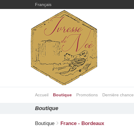
Français
Accueil
Boutique
Promotions
Dernière chance
Boutique
Boutique
France - Bordeaux