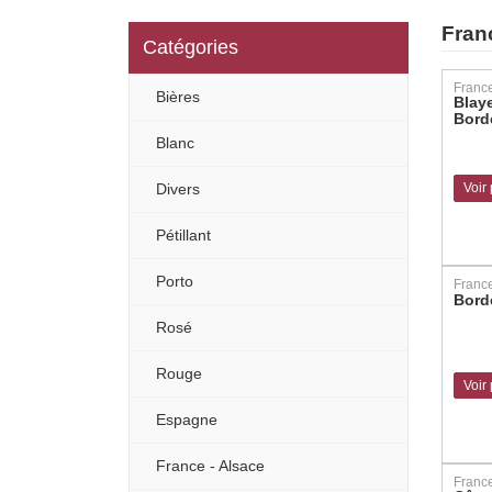
Fran
Catégories
Franc
Bières
Blay
Bord
Blanc
Divers
Voir
Pétillant
Porto
Franc
Bord
Rosé
Rouge
Voir
Espagne
France - Alsace
Franc