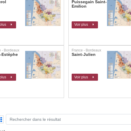
rol
Puissegain Saint-
Emilion
 plus
Voir plus
e - Bordeaux
France - Bordeaux
t-Estèphe
Saint-Julien
 plus
Voir plus