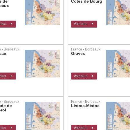
s de
Côtes de Bourg
eaux
 plus
Voir plus
e - Bordeaux
France - Bordeaux
sac
Graves
 plus
Voir plus
e - Bordeaux
France - Bordeaux
nde de
Listrac-Médoc
rol
 plus
Voir plus