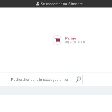
Se connecter
ou
S'inscrire
Panier
(0)
-
0,00 €
TTC