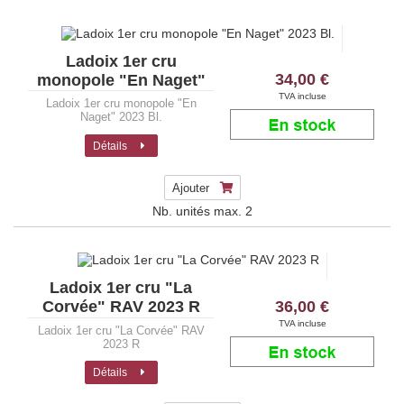
Ladoix 1er cru
34,00 €
monopole "En Naget"
2023 Bl.
TVA incluse
Ladoix 1er cru monopole "En
Naget" 2023 Bl.
Détails
Ajouter
Nb. unités max.
2
Ladoix 1er cru "La
36,00 €
Corvée" RAV 2023 R
TVA incluse
Ladoix 1er cru "La Corvée" RAV
2023 R
Détails