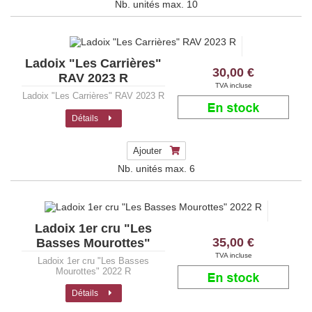
Nb. unités max.
10
Ladoix "Les Carrières"
30,00 €
RAV 2023 R
TVA incluse
Ladoix "Les Carrières" RAV 2023 R
Détails
Ajouter
Nb. unités max.
6
Ladoix 1er cru "Les
35,00 €
Basses Mourottes"
2022 R
TVA incluse
Ladoix 1er cru "Les Basses
Mourottes" 2022 R
Détails