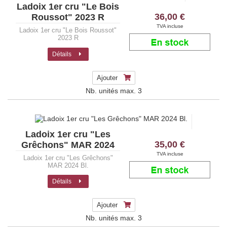
Ladoix 1er cru "Le Bois
36,00 €
Roussot" 2023 R
TVA incluse
Ladoix 1er cru "Le Bois Roussot"
2023 R
Détails
Ajouter
Nb. unités max.
3
Ladoix 1er cru "Les
35,00 €
Grêchons" MAR 2024
Bl.
TVA incluse
Ladoix 1er cru "Les Grêchons"
MAR 2024 Bl.
Détails
Ajouter
Nb. unités max.
3